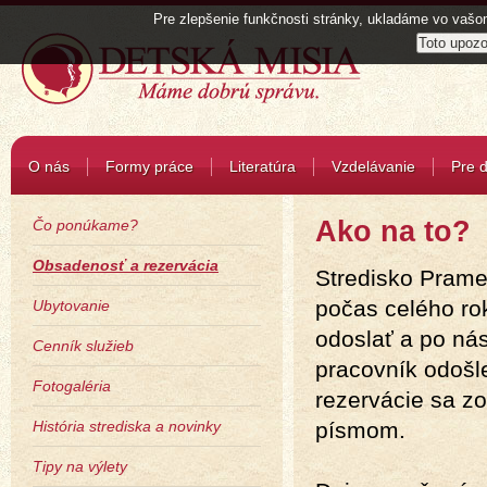
Pre zlepšenie funkčnosti stránky, ukladáme vo vašom
O nás
Formy práce
Literatúra
Vzdelávanie
Pre d
Ako na to?
Čo ponúkame?
Obsadenosť a rezervácia
Stredisko Prame
počas celého rok
Ubytovanie
odoslať a po ná
Cenník služieb
pracovník odošl
Fotogaléria
rezervácie sa z
História strediska a novinky
písmom.
Tipy na výlety