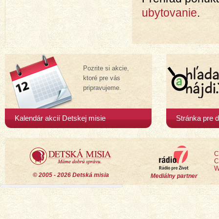
ubytovanie
.
Pozrite si akcie,
ktoré pre vás
pripravujeme.
Kalendár akcií Detskej misie
Stránka pre d
C
C
W
© 2005 - 2026 Detská misia
Mediálny partner