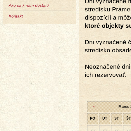
Dni vyznačené m
Ako sa k nám dostať?
stredisku Prameň
Kontakt
dispozícii a môž
ktoré objekty s
Dni vyznačené č
stredisko obsad
Neoznačené dni 
ich rezervovať.
<
Marec 
PO
UT
ST
ŠT
25
26
27
28