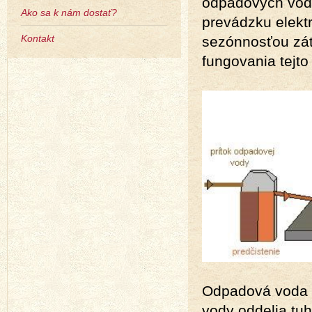
odpadových vôd.
Ako sa k nám dostať?
prevádzku elekt
Kontakt
sezónnosťou záť
fungovania tejt
Odpadová voda p
vody oddelia tuh