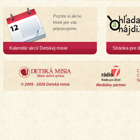
Pozrite si akcie,
ktoré pre vás
pripravujeme.
Kalendár akcií Detskej misie
Stránka pre d
C
C
W
© 2005 - 2026 Detská misia
Mediálny partner