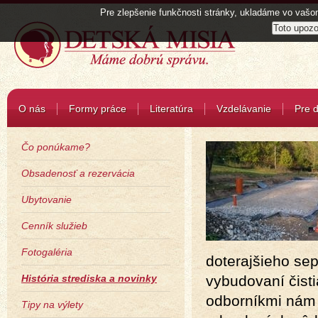
Pre zlepšenie funkčnosti stránky, ukladáme vo vašom
O nás
Formy práce
Literatúra
Vzdelávanie
Pre d
Čo ponúkame?
Obsadenosť a rezervácia
Ubytovanie
Cenník služieb
Fotogaléria
doterajšieho se
História strediska a novinky
vybudovaní čisti
odborníkmi nám 
Tipy na výlety