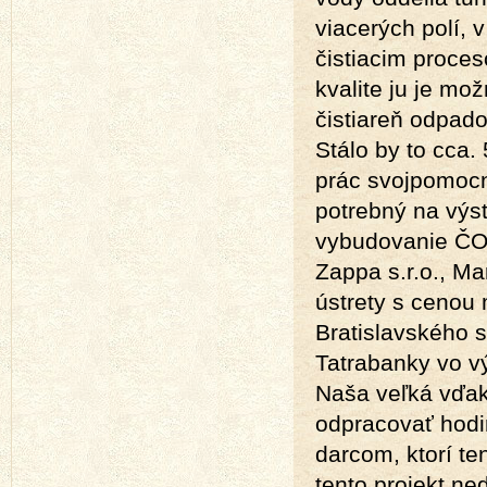
viacerých polí, 
čistiacim proces
kvalite ju je mo
čistiareň odpado
Stálo by to cca
prác svojpomocn
potrebný na výs
vybudovanie ČOV
Zappa s.r.o., Ma
ústrety s cenou 
Bratislavského 
Tatrabanky vo vý
Naša veľká vďaka
odpracovať hodi
darcom, ktorí te
tento projekt n